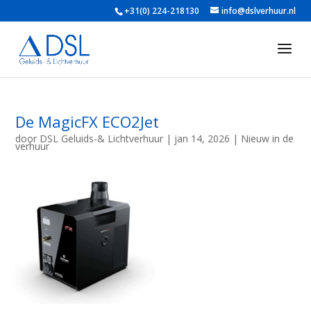
+31(0) 224-218130
info@dslverhuur.nl
De MagicFX ECO2Jet
door
DSL Geluids-& Lichtverhuur
|
jan 14, 2026
|
Nieuw in de
verhuur