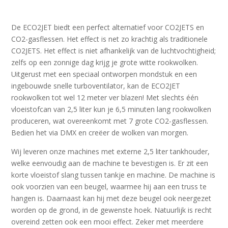
De ECO2JET biedt een perfect alternatief voor CO2JETS en
CO2-gasflessen. Het effect is net zo krachtig als traditionele
CO2JETS. Het effect is niet afhankelijk van de luchtvochtigheid;
zelfs op een zonnige dag krijg je grote witte rookwolken.
Uitgerust met een speciaal ontworpen mondstuk en een
ingebouwde snelle turboventilator, kan de ECO2JET
rookwolken tot wel 12 meter ver blazen! Met slechts één
vloeistofcan van 2,5 liter kun je 6,5 minuten lang rookwolken
produceren, wat overeenkomt met 7 grote CO2-gasflessen.
Bedien het via DMX en creëer de wolken van morgen.
Wij leveren onze machines met externe 2,5 liter tankhouder,
welke eenvoudig aan de machine te bevestigen is. Er zit een
korte vloeistof slang tussen tankje en machine. De machine is
ook voorzien van een beugel, waarmee hij aan een truss te
hangen is. Daarnaast kan hij met deze beugel ook neergezet
worden op de grond, in de gewenste hoek. Natuurlijk is recht
overeind zetten ook een mooi effect. Zeker met meerdere