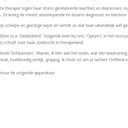
e therapie tegen haar stress gerelateerde klachten en depressies: reg
en. Ze kreeg de meest uiteenlopende en bizarre diagnoses en hierdoo
r
n op scherpe en geestige wijze en vertelt ze wat haar uiteindelijk wél g
jfster (o.a. ‘Geluksblind’, ‘Volgende keer bij ons’, ‘Opium’). In het voo
 schrijft over haar zoektocht in therapieland.
 boek ‘Sofasessies’: ‘Marian, ik ben aan het lezen, wat een waanzinni
leuk, koelbloedig eerlijk, grappig, ik moet zó om je lachen! Treffend 
ertour de volgende apparatuur: