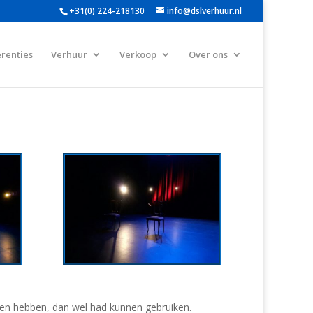
+31(0) 224-218130
info@dslverhuur.nl
renties
Verhuur
Verkoop
Over ons
illen hebben, dan wel had kunnen gebruiken.