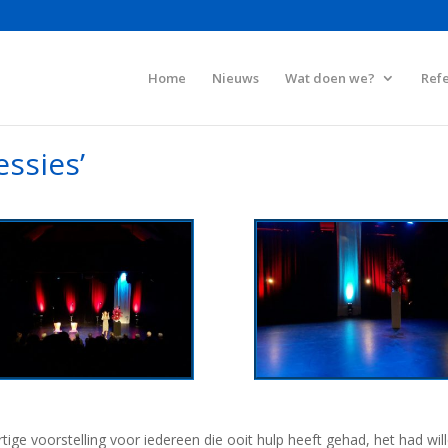
Home
Nieuws
Wat doen we?
Refe
ssies’
artige voorstelling voor iedereen die ooit hulp heeft gehad, het had w