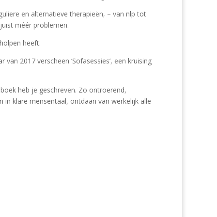
uliere en alternatieve therapieën, – van nlp tot
 juist méér problemen.
eholpen heeft.
rjaar van 2017 verscheen ‘Sofasessies’, een kruising
g boek heb je geschreven. Zo ontroerend,
en in klare mensentaal, ontdaan van werkelijk alle