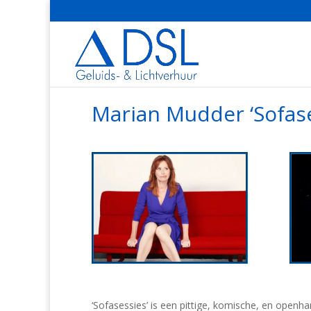
Marian Mudder ‘Sofase
​‘Sofasessies’ is een pittige, komische, en openh