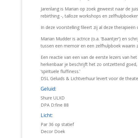
Jarenlang is Marian op zoek geweest naar de juist
rebirthing -, talloze workshops en zelfhulpboek
In deze voorstelling fileert zij al deze therapieë
Marian Mudder is actrice (o.a. ‘Baantjer’) en schri
tussen een memoir en een zelfhulpboek waarin zij
Een reactie van een van de eerste lezers van het
herkenbaar je beschrijft het zo ontzettend goed, 
‘spirituele fluffiness.’
DSL Geluids & Lichtverhuur levert voor de theat
Geluid:
Shure ULXD
DPA D:fine 88
Licht:
Par 36 op statief
Decor Doek