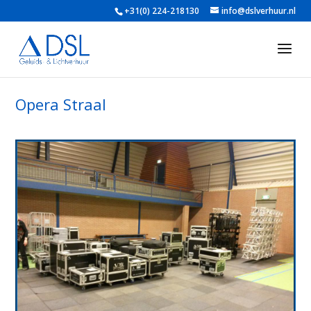
+31(0) 224-218130
info@dslverhuur.nl
Opera Straal