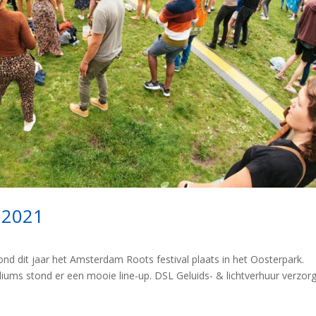
 2021
nd dit jaar het Amsterdam Roots festival plaats in het Oosterpark.
iums stond er een mooie line-up. DSL Geluids- & lichtverhuur verzor