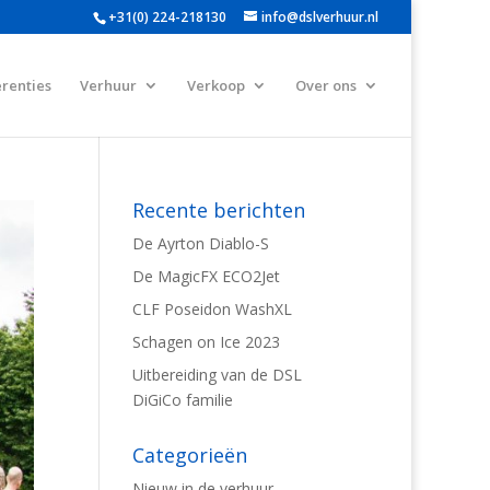
+31(0) 224-218130
info@dslverhuur.nl
renties
Verhuur
Verkoop
Over ons
Recente berichten
De Ayrton Diablo-S
De MagicFX ECO2Jet
CLF Poseidon WashXL
Schagen on Ice 2023
Uitbereiding van de DSL
DiGiCo familie
Categorieën
Nieuw in de verhuur