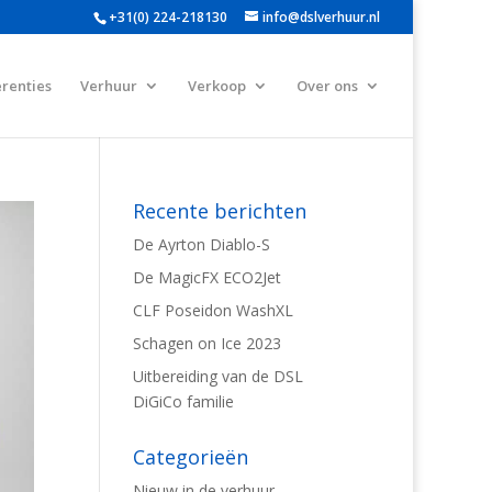
+31(0) 224-218130
info@dslverhuur.nl
renties
Verhuur
Verkoop
Over ons
Recente berichten
De Ayrton Diablo-S
De MagicFX ECO2Jet
CLF Poseidon WashXL
Schagen on Ice 2023
Uitbereiding van de DSL
DiGiCo familie
Categorieën
Nieuw in de verhuur