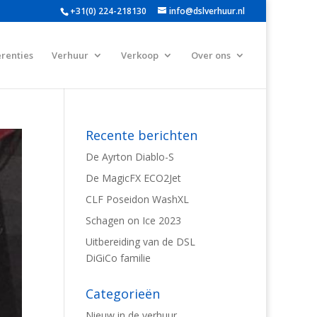
+31(0) 224-218130
info@dslverhuur.nl
renties
Verhuur
Verkoop
Over ons
Recente berichten
De Ayrton Diablo-S
De MagicFX ECO2Jet
CLF Poseidon WashXL
Schagen on Ice 2023
Uitbereiding van de DSL
DiGiCo familie
Categorieën
Nieuw in de verhuur