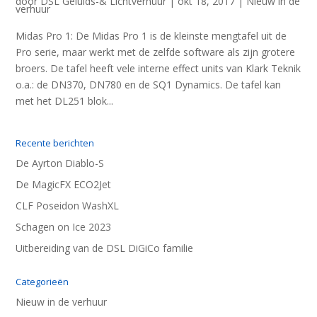
door
DSL Geluids-& Lichtverhuur
|
okt 18, 2017
|
Nieuw in de
verhuur
Midas Pro 1: De Midas Pro 1 is de kleinste mengtafel uit de
Pro serie, maar werkt met de zelfde software als zijn grotere
broers. De tafel heeft vele interne effect units van Klark Teknik
o.a.: de DN370, DN780 en de SQ1 Dynamics. De tafel kan
met het DL251 blok...
Recente berichten
De Ayrton Diablo-S
De MagicFX ECO2Jet
CLF Poseidon WashXL
Schagen on Ice 2023
Uitbereiding van de DSL DiGiCo familie
Categorieën
Nieuw in de verhuur