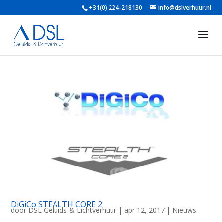
+31(0) 224-218130
info@dslverhuur.nl
DiGiCo STEALTH CORE 2
door
DSL Geluids-& Lichtverhuur
|
apr 12, 2017
|
Nieuws