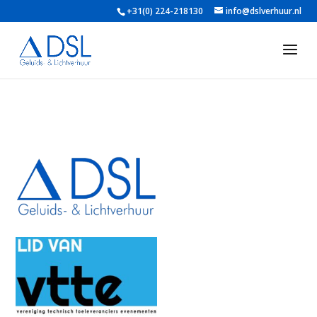
+31(0) 224-218130
info@dslverhuur.nl