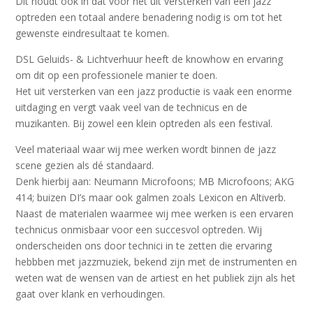
Dit houdt ook in dat voor het uit versterken van een jazz
optreden een totaal andere benadering nodig is om tot het
gewenste eindresultaat te komen.
DSL Geluids- & Lichtverhuur heeft de knowhow en ervaring
om dit op een professionele manier te doen.
Het uit versterken van een jazz productie is vaak een enorme
uitdaging en vergt vaak veel van de technicus en de
muzikanten. Bij zowel een klein optreden als een festival.
Veel materiaal waar wij mee werken wordt binnen de jazz
scene gezien als dé standaard.
Denk hierbij aan: Neumann Microfoons; MB Microfoons; AKG
414; buizen DI’s maar ook galmen zoals Lexicon en Altiverb.
Naast de materialen waarmee wij mee werken is een ervaren
technicus onmisbaar voor een succesvol optreden. Wij
onderscheiden ons door technici in te zetten die ervaring
hebbben met jazzmuziek, bekend zijn met de instrumenten en
weten wat de wensen van de artiest en het publiek zijn als het
gaat over klank en verhoudingen.